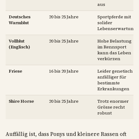
aus
Deutsches
20 bis 25 Jahre
Sportpferde mit
Warmblut
solider
Lebenserwartung
Vollblut
20 bis 25 Jahre
Hohe Belastung
(Englisch)
im Rennsport
kann das Leben
verkürzen
Friese
16 bis 20 Jahre
Leider genetisch
anfälliger für
bestimmte
Erkrankungen
Shire Horse
20 bis 25 Jahre
Trotz enormer
Grösse recht
robust
Auffällig ist, dass Ponys und kleinere Rassen oft