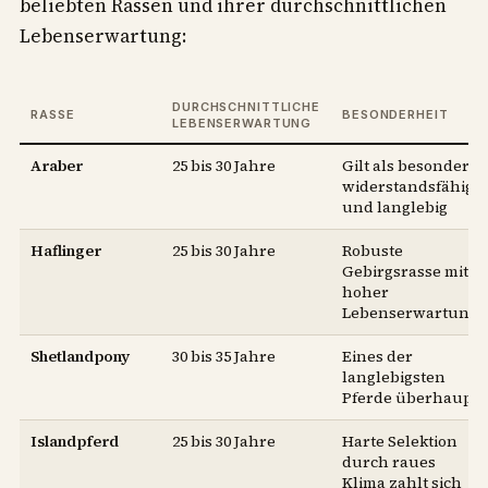
beliebten Rassen und ihrer durchschnittlichen
Lebenserwartung:
DURCHSCHNITTLICHE
RASSE
BESONDERHEIT
LEBENSERWARTUNG
Araber
25 bis 30 Jahre
Gilt als besonders
widerstandsfähig
und langlebig
Haflinger
25 bis 30 Jahre
Robuste
Gebirgsrasse mit
hoher
Lebenserwartung
Shetlandpony
30 bis 35 Jahre
Eines der
langlebigsten
Pferde überhaupt
Islandpferd
25 bis 30 Jahre
Harte Selektion
durch raues
Klima zahlt sich