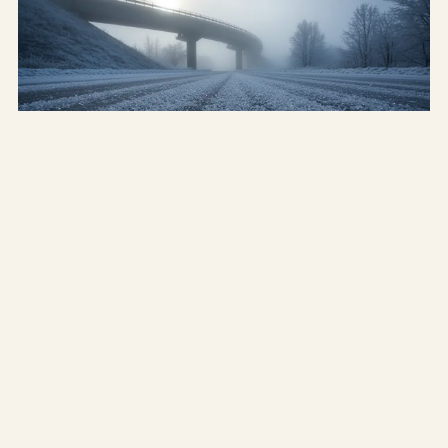
WO
Wo müssen Sie besonders mit
Fahrbahnvereisung rechnen?
Brücken, Waldstrecken, Kuppen und Tunnel. Hier erfährst
du, wo Fahrbahnvereisung besonders häufig auftritt und
wie du sicher durch den Winter kommst.