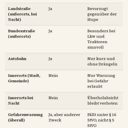
Landstraße
Ja
Bevorzugt
(außerorts, bei
gegenüber der
Nacht)
Hupe
Bundesstraße
Ja
Besonders bei
(außerorts)
Lkw und
Traktoren
sinnvoll
Autobahn
Ja
Nur kurz und
ohne Drängeln
Innerorts (Stadt,
Nein
Nur Warnung
Gemeinde)
bei Gefahr
erlaubt
Innerorts bei
Nein
Überholabsicht
Nacht
bleibt verboten
Gefahrenwarnung
Ja, aber anderer
Fällt unter § 16
(überall)
Zweck
StVO, nicht § 5
StVO