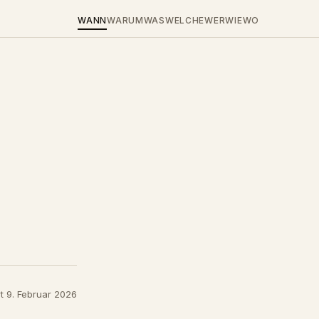
WANN
WARUM
WAS
WELCHE
WER
WIE
WO
rt 9. Februar 2026