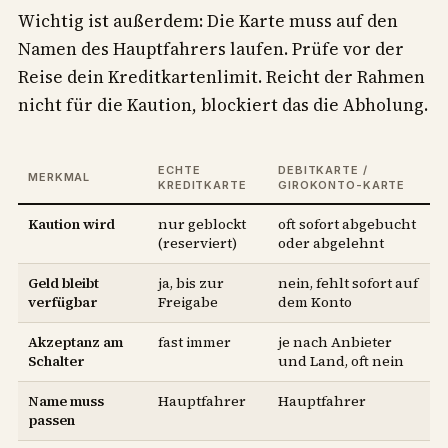
Wichtig ist außerdem: Die Karte muss auf den
Namen des Hauptfahrers laufen. Prüfe vor der
Reise dein Kreditkartenlimit. Reicht der Rahmen
nicht für die Kaution, blockiert das die Abholung.
ECHTE
DEBITKARTE /
MERKMAL
KREDITKARTE
GIROKONTO-KARTE
Kaution wird
nur geblockt
oft sofort abgebucht
(reserviert)
oder abgelehnt
Geld bleibt
ja, bis zur
nein, fehlt sofort auf
verfügbar
Freigabe
dem Konto
Akzeptanz am
fast immer
je nach Anbieter
Schalter
und Land, oft nein
Name muss
Hauptfahrer
Hauptfahrer
passen