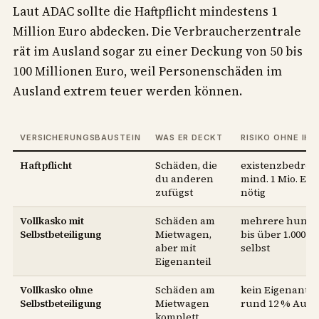
Laut ADAC sollte die Haftpflicht mindestens 1
Million Euro abdecken. Die Verbraucherzentrale
rät im Ausland sogar zu einer Deckung von 50 bis
100 Millionen Euro, weil Personenschäden im
Ausland extrem teuer werden können.
VERSICHERUNGSBAUSTEIN
WAS ER DECKT
RISIKO OHNE IHN
Haftpflicht
Schäden, die
existenzbedroh
du anderen
mind. 1 Mio. Eu
zufügst
nötig
Vollkasko mit
Schäden am
mehrere hunde
Selbstbeteiligung
Mietwagen,
bis über 1.000 E
aber mit
selbst
Eigenanteil
Vollkasko ohne
Schäden am
kein Eigenanteil
Selbstbeteiligung
Mietwagen
rund 12 % Aufp
komplett