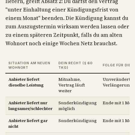
liefern, greift Absatz 2: Du darfst den Vertrag
"unter Einhaltung einer Kündigungsfrist von
einem Monat" beenden. Die Kündigung kannst du
zum Auszugstermin wirksam werden lassen oder
zu einem späteren Zeitpunkt, falls du am alten
Wohnort noch einige Wochen Netz brauchst.
SITUATION AM NEUEN
DEIN RECHT (§ 60
FOLGE FÜR DIE 
WOHNORT
TKG)
Anbieter liefert
Mitnahme,
Unverändert, k
dieselbe Leistung
Vertrag läuft
Verlängerung
weiter
Anbieter liefert nur
Sonderkündigung
Ende mit 1 Mona
langsamer/schlechter
möglich
Anbieter liefert gar
Sonderkündigung
Ende mit 1 Mona
nicht