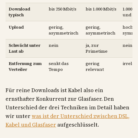
Download
bis 250 Mbit/s
bis 1.000 Mbit/s
1.000 M
typisch
und m
Upload
gering,
gering,
hoch, o
asymmetrisch
asymmetrisch
symmet
Schwächt unter
nein
ja, zur
nein
Last ab
Primetime
Entfernung zum
senkt das
gering
irrelev
Verteiler
Tempo
relevant
Für reine Downloads ist Kabel also ein
ernsthafter Konkurrent zur Glasfaser. Den
Unterschied der drei Techniken im Detail haben
wir unter
was ist der Unterschied zwischen DSL,
Kabel und Glasfaser
aufgeschlüsselt.