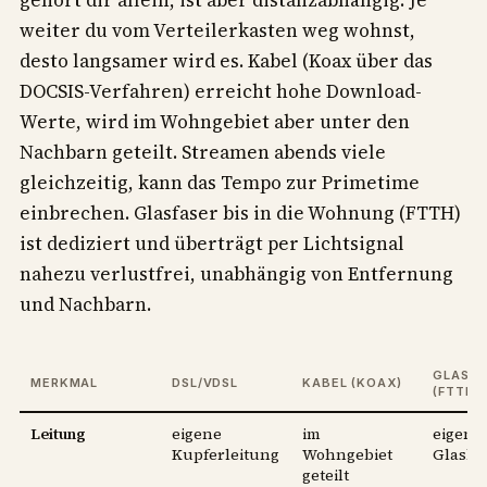
weiter du vom Verteilerkasten weg wohnst,
desto langsamer wird es. Kabel (Koax über das
DOCSIS-Verfahren) erreicht hohe Download-
Werte, wird im Wohngebiet aber unter den
Nachbarn geteilt. Streamen abends viele
gleichzeitig, kann das Tempo zur Primetime
einbrechen. Glasfaser bis in die Wohnung (FTTH)
ist dediziert und überträgt per Lichtsignal
nahezu verlustfrei, unabhängig von Entfernung
und Nachbarn.
GLASFA
MERKMAL
DSL/VDSL
KABEL (KOAX)
(FTTH)
Leitung
eigene
im
eigene
Kupferleitung
Wohngebiet
Glasle
geteilt