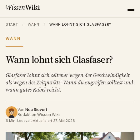
Wissen
Wiki
START
/
WANN
/
WANN LOHNT SICH GLASFASER?
WANN
Wann lohnt sich Glasfaser?
Glasfaser lohnt sich seltener wegen der Geschwindigkeit
als wegen des Zeitpunkts. Wann du zugreifen solltest und
wann gutes Kabel reicht.
Von
Noa Sievert
Redaktion Wissen Wiki
6 Min. Lesezeit
·
Aktualisiert 27. Mai 2026