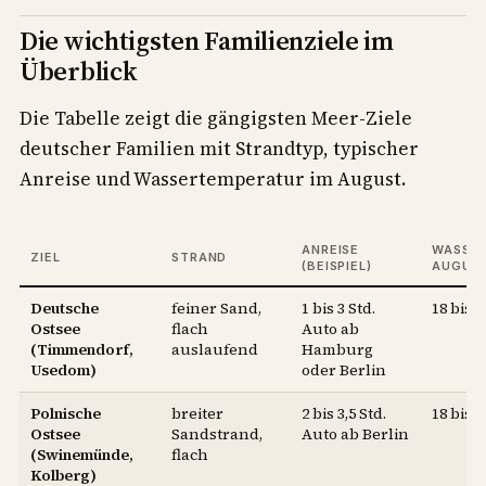
Die wichtigsten Familienziele im
Überblick
Die Tabelle zeigt die gängigsten Meer-Ziele
deutscher Familien mit Strandtyp, typischer
Anreise und Wassertemperatur im August.
ANREISE
WASSER
ZIEL
STRAND
(BEISPIEL)
AUGUS
Deutsche
feiner Sand,
1 bis 3 Std.
18 bis 
Ostsee
flach
Auto ab
(Timmendorf,
auslaufend
Hamburg
Usedom)
oder Berlin
Polnische
breiter
2 bis 3,5 Std.
18 bis 
Ostsee
Sandstrand,
Auto ab Berlin
(Swinemünde,
flach
Kolberg)