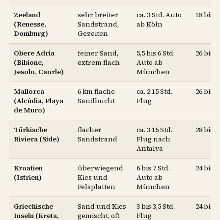
Zeeland
sehr breiter
ca. 3 Std. Auto
18 bis 
(Renesse,
Sandstrand,
ab Köln
Domburg)
Gezeiten
Obere Adria
feiner Sand,
5,5 bis 6 Std.
26 bis 
(Bibione,
extrem flach
Auto ab
Jesolo, Caorle)
München
Mallorca
6 km flache
ca. 2:15 Std.
26 bis 
(Alcúdia, Playa
Sandbucht
Flug
de Muro)
Türkische
flacher
ca. 3:15 Std.
28 bis 
Riviera (Side)
Sandstrand
Flug nach
Antalya
Kroatien
überwiegend
6 bis 7 Std.
24 bis 
(Istrien)
Kies und
Auto ab
Felsplatten
München
Griechische
Sand und Kies
3 bis 3,5 Std.
24 bis 
Inseln (Kreta,
gemischt, oft
Flug