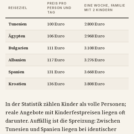
PREIS PRO
EINE WOCHE, FAMILIE
REISEZIEL
PERSON UND
MIT 2 KINDERN
TAG
Tunesien
100 Euro
2.800 Euro
Ägypten
106 Euro
2.968 Euro
Bulgarien
111 Euro
3.108 Euro
Albanien
117 Euro
3.276 Euro
Spanien
131 Euro
3.668 Euro
Kroatien
136 Euro
3.808 Euro
In der Statistik zählen Kinder als volle Personen;
reale Angebote mit Kinderfestpreisen liegen oft
darunter. Auffällig ist die Spreizung: Zwischen
Tunesien und Spanien liegen bei identischer