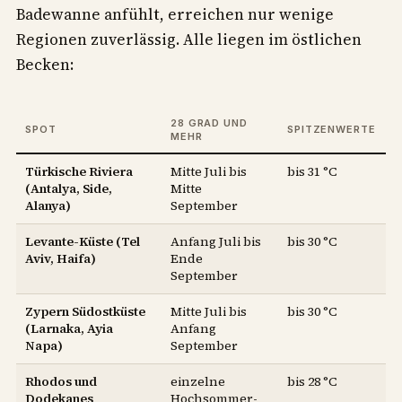
Badewanne anfühlt, erreichen nur wenige
Regionen zuverlässig. Alle liegen im östlichen
Becken:
28 GRAD UND
SPOT
SPITZENWERTE
MEHR
Türkische Riviera
Mitte Juli bis
bis 31 °C
(Antalya, Side,
Mitte
Alanya)
September
Levante-Küste (Tel
Anfang Juli bis
bis 30 °C
Aviv, Haifa)
Ende
September
Zypern Südostküste
Mitte Juli bis
bis 30 °C
(Larnaka, Ayia
Anfang
Napa)
September
Rhodos und
einzelne
bis 28 °C
Dodekanes
Hochsommer-