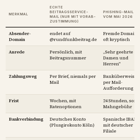
ECHTE
BEITRAGSSERVICE-
PHISHING-MAIL
MERKMAL
MAIL (NUR MIT VORAB-
VOM MAI 2026
ZUSTIMMUNG)
Absender-
endet auf
Fremde Domain,
Domain
@rundfunkbeitrag.de
oft kryptisch
Anrede
Persönlich, mit
„Sehr geehrte
Beitragsnummer
Damen und
Herren"
Zahlungsweg
Per Brief, niemals per
Banküberweisu
Mail
per Mail-
Aufforderung
Frist
Wochen, mit
24 Stunden, sons
Ratenoptionen
Mahngebühr
Bankverbindung
Deutsches Konto
Spanische IBAN
(Plusgirokonto Köln)
mit deutscher
Filiale