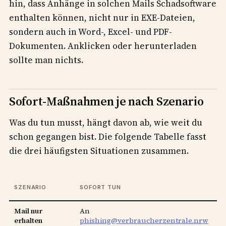
hin, dass Anhänge in solchen Mails Schadsoftware
enthalten können, nicht nur in EXE-Dateien,
sondern auch in Word-, Excel- und PDF-
Dokumenten. Anklicken oder herunterladen
sollte man nichts.
Sofort-Maßnahmen je nach Szenario
Was du tun musst, hängt davon ab, wie weit du
schon gegangen bist. Die folgende Tabelle fasst
die drei häufigsten Situationen zusammen.
I
SZENARIO
SOFORT TUN
S
Mail nur
An
Sp
erhalten
phishing@verbraucherzentrale.nrw
tr