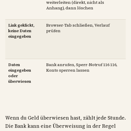
weiterleiten (direkt, nicht als
M
Anhang), dann löschen
b
ve
Link geklickt,
Browser-Tab schließen, Verlauf
Vi
keine Daten
prüfen
P
eingegeben
än
B
ge
si
Daten
Bank anrufen, Sperr-Notruf 116 116,
St
eingegeben
Konto sperren lassen
be
oder
Be
überwiesen
in
B
P
w
Wenn du Geld überwiesen hast, zählt jede Stunde.
Die Bank kann eine Überweisung in der Regel