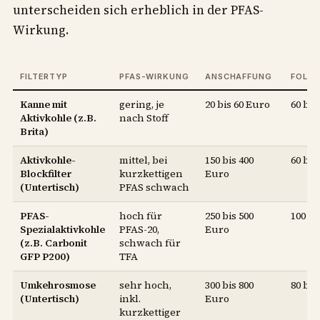
unterscheiden sich erheblich in der PFAS-
Wirkung.
FILTERTYP
PFAS-WIRKUNG
ANSCHAFFUNG
FOLGE
Kanne mit
gering, je
20 bis 60 Euro
60 bis
Aktivkohle (z.B.
nach Stoff
Brita)
Aktivkohle-
mittel, bei
150 bis 400
60 bis
Blockfilter
kurzkettigen
Euro
(Untertisch)
PFAS schwach
PFAS-
hoch für
250 bis 500
100 bi
Spezialaktivkohle
PFAS-20,
Euro
(z.B. Carbonit
schwach für
GFP P200)
TFA
Umkehrosmose
sehr hoch,
300 bis 800
80 bis
(Untertisch)
inkl.
Euro
kurzkettiger