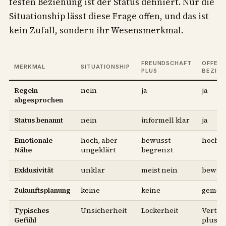
festen Beziehung ist der Status definiert. Nur die
Situationship lässt diese Frage offen, und das ist
kein Zufall, sondern ihr Wesensmerkmal.
FREUNDSCHAFT
OFFEN
MERKMAL
SITUATIONSHIP
PLUS
BEZIE
Regeln
nein
ja
ja
abgesprochen
Status benannt
nein
informell klar
ja
Emotionale
hoch, aber
bewusst
hoch
Nähe
ungeklärt
begrenzt
Exklusivität
unklar
meist nein
bewuss
Zukunftsplanung
keine
keine
gemei
Typisches
Unsicherheit
Lockerheit
Vertra
Gefühl
plus Fr