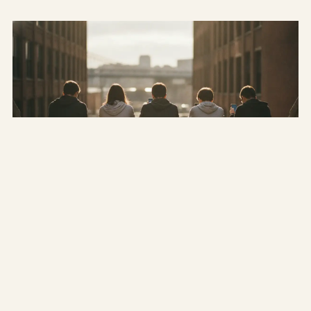
WELCHE
Welche Jugendwörter stehen 2026 zur Wahl?
Welche Begriffe gehen 2026 ins Rennen ums Jugendwort?
Kandidaten, Zeitplan und Vorjahressieger. Die offizielle Top
10 kommt Ende Juli.