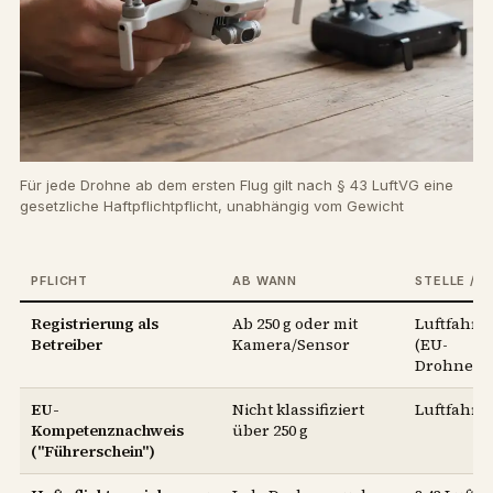
Für jede Drohne ab dem ersten Flug gilt nach § 43 LuftVG eine
gesetzliche Haftpflichtpflicht, unabhängig vom Gewicht
PFLICHT
AB WANN
STELLE / 
Registrierung als
Ab 250 g oder mit
Luftfahrt
Betreiber
Kamera/Sensor
(EU-
Drohnenv
EU-
Nicht klassifiziert
Luftfahrt
Kompetenznachweis
über 250 g
("Führerschein")