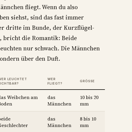
ännchen fliegt. Wenn du also
ben siehst, sind das fast immer
r dritte im Bunde, der Kurzflügel-
 bricht die Romantik: Beide
 leuchten nur schwach. Die Männchen
sondern über den Duft.
WER LEUCHTET
WER
GRÖSSE
SICHTBAR?
FLIEGT?
das Weibchen am
das
10 bis 20
Boden
Männchen
mm
beide
das
8 bis 10
Geschlechter
Männchen
mm