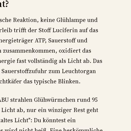
ht?
sche Reaktion, keine Glühlampe und
ib trifft der Stoff Luciferin auf das
ergieträger ATP, Sauerstoff und
en zusammenkommen, oxidiert das
rgie fast vollständig als Licht ab. Das
e Sauerstoffzufuhr zum Leuchtorgan
chtkäfer das typische Blinken.
NABU strahlen Glühwürmchen rund 95
Licht ab, nur ein winziger Rest geht
ltes Licht": Du könntest ein
 wird nicht heiß. Eine herkömmliche