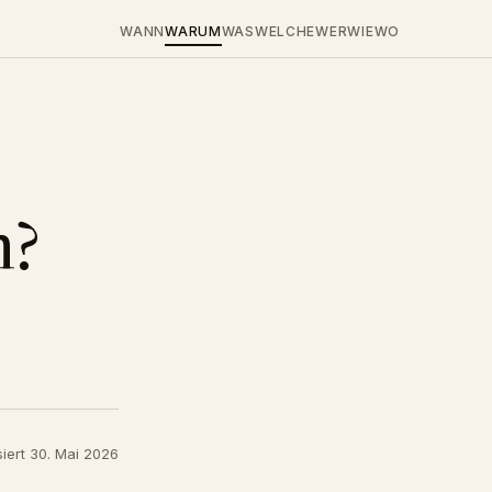
WANN
WARUM
WAS
WELCHE
WER
WIE
WO
n?
siert 30. Mai 2026