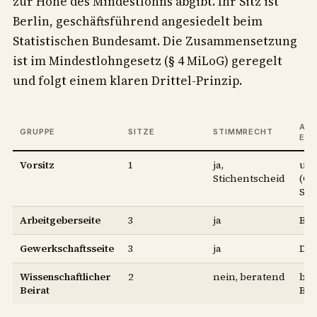
zur Höhe des Mindestlohns abgibt. Ihr Sitz ist
Berlin, geschäftsführend angesiedelt beim
Statistischen Bundesamt. Die Zusammensetzung
ist im Mindestlohngesetz (§ 4 MiLoG) geregelt
und folgt einem klaren Drittel-Prinzip.
AKT
GRUPPE
SITZE
STIMMRECHT
EN
Vorsitz
1
ja,
un
Stichentscheid
(Ch
Sch
Arbeitgeberseite
3
ja
BD
Gewerkschaftsseite
3
ja
DG
Wissenschaftlicher
2
nein, beratend
ben
Beirat
Bun