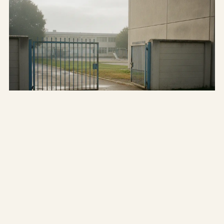
WER
Wer haftet, wenn auf dem Schulweg etwas
passiert?
Auf dem direkten Schulweg sind Kinder gesetzlich
unfallversichert. Aber es gibt Lücken: Umwege, Freizeit und
kein Invaliditätskapital. Wer zahlt was?