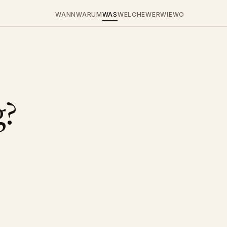
WANN
WARUM
WAS
WELCHE
WER
WIE
WO
g?