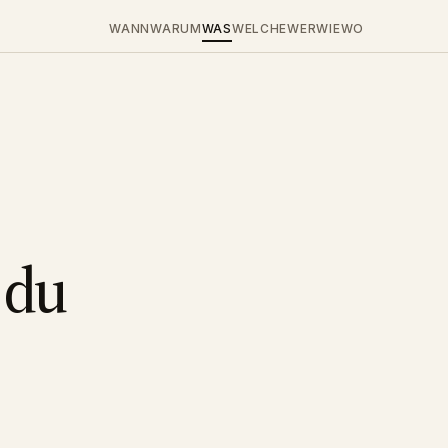
WANN
WARUM
WAS
WELCHE
WER
WIE
WO
 du