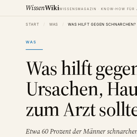
Wissen
Wiki
WISSENSMAGAZIN · KNOW-HOW FÜR 
START
/
WAS
/
WAS HILFT GEGEN SCHNARCHEN?
WAS
Was hilft geg
Ursachen, Hau
zum Arzt sollt
Etwa 60 Prozent der Männer schnarche