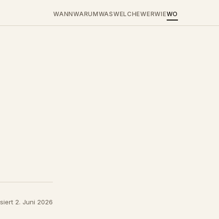
WANN
WARUM
WAS
WELCHE
WER
WIE
WO
siert 2. Juni 2026