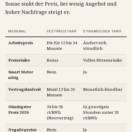
Sonne sinkt der Preis, bei wenig Angebot und
hoher Nachfrage steigt er.
MERKMAL
FESTPREISTARIF
DYNAMISCHER TARIF
Arbeitspreis
Fix für 12 bis 24
Ändert sich
Monate
stündlich
Preisrisiko
Keins
Volles Börsenrisiko
Smart Meter
Nein
Ja
nötig
Vertragslaufzeit
Meist 12 bis 24
Monatlich kündbar
Monate
Günstigster
24 bis 26
In günstigen
Preis 2026
ct/kWh
Stunden unter 20
(Neuvertrag)
ct/kWh
Negativpreise
Nein
Ja