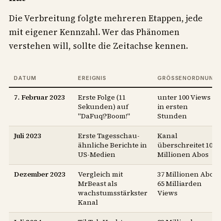
Die Verbreitung folgte mehreren Etappen, jede
mit eigener Kennzahl. Wer das Phänomen
verstehen will, sollte die Zeitachse kennen.
DATUM
EREIGNIS
GRÖSSENORDNUNG
7. Februar 2023
Erste Folge (11
unter 100 Views
Sekunden) auf
in ersten
"DaFuq!?Boom!"
Stunden
Juli 2023
Erste Tagesschau-
Kanal
ähnliche Berichte in
überschreitet 10
US-Medien
Millionen Abos
Dezember 2023
Vergleich mit
37 Millionen Abos,
MrBeast als
65 Milliarden
wachstumsstärkster
Views
Kanal