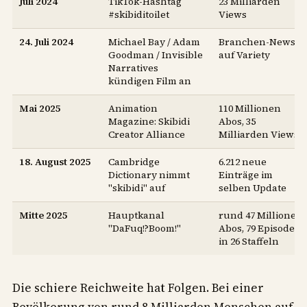
Juli 2024
TikTok-Hashtag
23 Milliarden
#skibiditoilet
Views
24. Juli 2024
Michael Bay / Adam
Branchen-News
Goodman / Invisible
auf Variety
Narratives
kündigen Film an
Mai 2025
Animation
110 Millionen
Magazine: Skibidi
Abos, 35
Creator Alliance
Milliarden Views
18. August 2025
Cambridge
6.212 neue
Dictionary nimmt
Einträge im
"skibidi" auf
selben Update
Mitte 2025
Hauptkanal
rund 47 Millionen
"DaFuq!?Boom!"
Abos, 79 Episoden
in 26 Staffeln
Die schiere Reichweite hat Folgen. Bei einer
Bevölkerung von rund 8 Milliarden Menschen auf